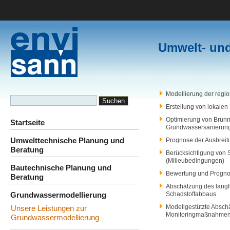
Umwelt- un
Modellierung der regi
Erstellung von lokalen
Optimierung von Brunn
Startseite
Grundwassersanierun
Umwelttechnische Planung und
Prognose der Ausbrei
Beratung
Berücksichtigung von 
(Milieubedingungen)
Bautechnische Planung und
Bewertung und Prognos
Beratung
Abschätzung des langfr
Grundwassermodellierung
Schadstoffabbaus
Modellgestützte Absch
Unsere Leistungen zur
Monitoringmaßnahme
Grundwassermodellierung