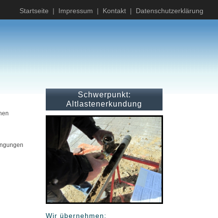
Startseite
|
Impressum
|
Kontakt
|
Datenschutzerklärung
Schwerpunkt:
Altlastenerkundung
chen
dingungen
Wir übernehmen: