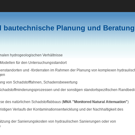
d bautechnische Planung und Beratung
onalen hydrogeologischen Verhältnisse
 Modellen für den Untersuchungsstandort
enstandorten und -förderraten im Rahmen der Planung von komplexen hydraulis
gen
tung von Schadstofffahnen, Schadensbewertung
Schad­stoff­minderungs­prozessen und der sonstigen standortspezifischen Randbe
e des natürlichen Schadstoffabbaus (
MNA "Monitored Natural Attenuation"
)
istigen Verlaufs der Kontaminationsentwicklung und der Nachhaltigkeit des
ätzung der Sanierungskosten von hydraulischen Sanierungen oder von
n