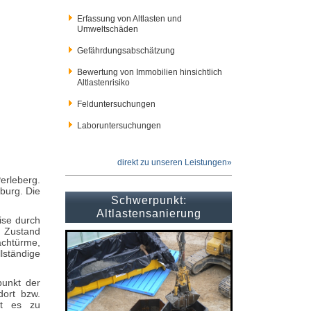
Erfassung von Altlasten und
Umweltschäden
Gefährdungsabschätzung
Bewertung von Immobilien hinsichtlich
Altlastenrisiko
Felduntersuchungen
Laboruntersuchungen
direkt zu unseren Leistungen»
erleberg.
burg. Die
Schwerpunkt:
Altlastensanierung
ise durch
n Zustand
achtürme,
ständige
punkt der
ort bzw.
st es zu