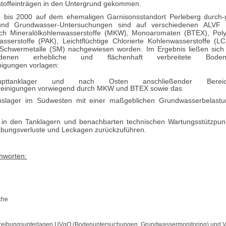
toffeinträgen in den Untergrund gekommen.
 bis 2000 auf dem ehemaligen Garnisonsstandort Perleberg durch-
und Grundwasser-Untersuchungen sind auf verschiedenen ALVF r
ch Mineralölkohlenwasserstoffe (MKW), Monoaromaten (BTEX), Poly
sserstoffe (PAK), Leichtflüchtige Chlorierte Kohlenwasserstoffe (
/Schwermetalle (SM) nachgewiesen worden. Im Ergebnis ließen sich
enen erhebliche und flächenhaft verbreitete Bod
igungen vorlagen:
upttanklager und nach Osten anschließender Bere
einigungen vorwiegend durch MKW und BTEX sowie das
nslager im Südwesten mit einer maßgeblichen Grundwasserbelastu
 in den Tanklagern und benachbarten technischen Wartungsstützpun
abungsverluste und Leckagen zurückzuführen.
hworten:
che
hreibungsunterlagen UVgO (Bodenuntersuchungen, Grundwassermonitoring) und 