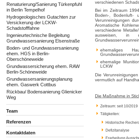
verschiedenen Schads
Renaturierung/Sanierung Türkenpfuhl
in Berlin Tempelhof
Bei im Zeitraum 1994
Boden-, Bodenluft- 
Hydrogeologisches Gutachten zur
Verunreinigungen dur
Versickerung der LCKW-
Aromatische Kohlenwa
Schadstofffahne
verschiedene Metalle
Ingenieurtechnische Begleitung
ausweisen, in d
Grundwasserverunrein
Grundwassersanierung Elsenstraße
Boden- und Grundwassersanierung
ehemaliges Ha
ehem. HGS in Berlin-
Grundwasserverunr
Oberschöneweide
ehemalige Munitio
Grundwassersicherung ehem. RAW
LCKW
Berlin-Schöneweide
Die Verunreinigungen
Grundwassersanierungsplanung
vermutlich auf Handh
ehem. Gaswerk Cottbus
Rückbau/ Bodensanierung Glienicker
Die Maßnahme in Stic
Weg
Zeitraum: seit 10/2019
Team
Tätigkeiten:
Referenzen
Historische Recher
Defizitanalyse
Kontaktdaten
Erarbeitung Aussc