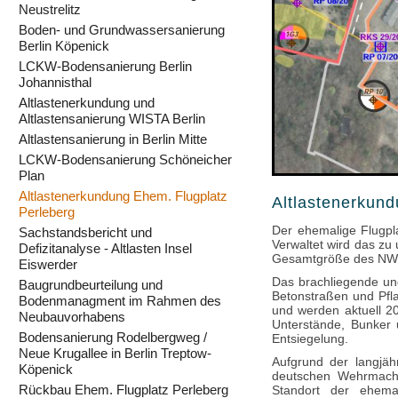
Neustrelitz
Boden- und Grundwassersanierung
Berlin Köpenick
LCKW-Bodensanierung Berlin
Johannisthal
Altlastenerkundung und
Altlastensanierung WISTA Berlin
Altlastensanierung in Berlin Mitte
LCKW-Bodensanierung Schöneicher
Plan
Altlastenerkundung Ehem. Flugplatz
Altlastenerkund
Perleberg
Der ehemalige Flugpla
Sachstandsbericht und
Verwaltet wird das zu
Defizitanalyse - Altlasten Insel
Gesamtgröße des NW-S
Eiswerder
Das brachliegende u
Baugrundbeurteilung und
Betonstraßen und Pfla
Bodenmanagment im Rahmen des
und werden aktuell 2
Neubauvorhabens
Unterstände, Bunker
Bodensanierung Rodelbergweg /
Entsiegelung.
Neue Krugallee in Berlin Treptow-
Aufgrund der langjäh
Köpenick
deutschen Wehrmacht
Rückbau Ehem. Flugplatz Perleberg
Standort der ehema