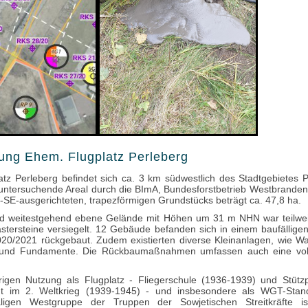
ung Ehem. Flugplatz Perleberg
tz Perleberg befindet sich ca. 3 km südwestlich des Stadtgebietes P
 untersuchende Areal durch die BImA, Bundesforstbetrieb Westbranden
E-ausgerichteten, trapezförmigen Grundstücks beträgt ca. 47,8 ha.
nd weitestgehend ebene Gelände mit Höhen um 31 m NHN war teilwe
stersteine versiegelt. 12 Gebäude befanden sich in einem baufällige
020/2021 rückgebaut. Zudem existierten diverse Kleinanlagen, wie W
 und Fundamente. Die Rückbaumaßnahmen umfassen auch eine voll
rigen Nutzung als Flugplatz - Fliegerschule (1936-1939) und Stütz
 im 2. Weltkrieg (1939-1945) - und insbesondere als WGT-Stand
ligen Westgruppe der Truppen der Sowjetischen Streitkräfte i