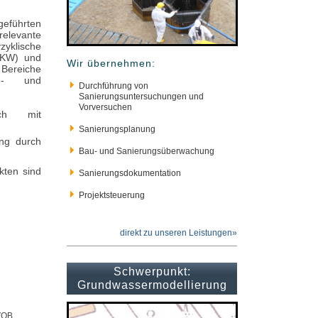
geführten
elevante
zyklische
LCKW) und
Wir übernehmen:
 Bereiche
en- und
Durchführung von
Sanierungsuntersuchungen und
Vorversuchen
ich mit
Sanierungsplanung
ng durch
Bau- und Sanierungsüberwachung
kten sind
Sanierungsdokumentation
Projektsteuerung
direkt zu unseren Leistungen»
Schwerpunkt:
Grundwassermodellierung
VOB